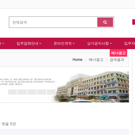
님 가입을 축하드립니다 !
(주)센추리 회원님 회원가입 감사드립니다.
-
알림
내
입주업체안내
온라인격적
상가공지사항
입주자
배너광고
Home
배너광고
검색결과
댓글
0건