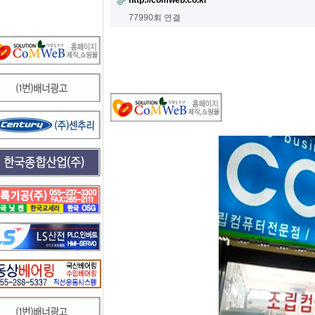
http://comweb.co.kr
77990회 연결