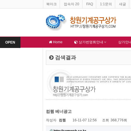
북마크
접속자 20
FAQ
1:1문의
새글
창원기계공구상가 홈페이지 네이버 등록완료
한국종합산업(주) 회원
-
알림
-
알림
Home
상가번영회안내
상가안
OPEN
검색결과
컴웹 베너광고
작성자
컴웹
16-11-07 12:56
조회
368,776회