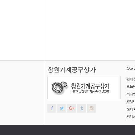
Stat
창원기계공구상가
현재접
오늘방
최대방
전체방
전체회
전체게