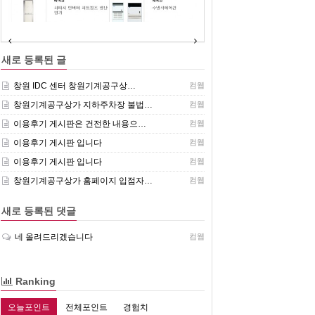
(주)센추리 취급품목
새로 등록된 글
창원 IDC 센터 창원기계공구상…
컴웹
창원기계공구상가 지하주차장 불법…
컴웹
이용후기 게시판은 건전한 내용으…
컴웹
이용후기 게시판 입니다
컴웹
이용후기 게시판 입니다
컴웹
창원기계공구상가 홈페이지 입점자…
컴웹
새로 등록된 댓글
네 올려드리겠습니다
컴웹
Ranking
오늘포인트
전체포인트
경험치