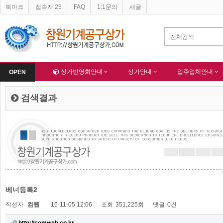
북마크
접속자 25
FAQ
1:1문의
새글
Home
상가번영회안내
상가안내
입주업체안내
OPEN
검색결과
베너등록2
작성자
컴웹
16-11-05 12:06
조회
351,225회
댓글
0건