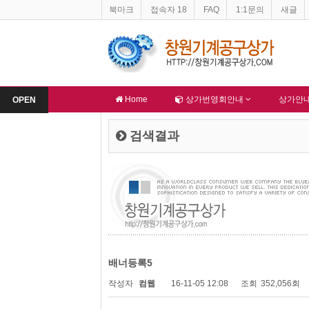
북마크
접속자 18
FAQ
1:1문의
새글
창원기계공구상가 지하주차장 불법적재물 문제
창원기계공구상가 홈페이지 네
림
-
알림
Home
상가번영회안내
상가안
OPEN
검색결과
배너등록5
작성자
컴웹
16-11-05 12:08
조회
352,056회