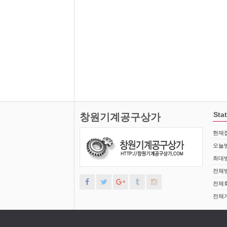
Stat
창원기계공구상가
현재접
오늘방
최대방
전체방
전체회
전체게