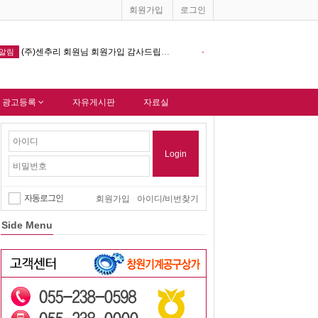
회원가입
로그인
(주)센추리 회원님 회원가입 감사드립니다.
창원기계공구상가 홈페이지 다음포털 
알림
-
알림
 광고등록
자유게시판
자료실
Login
자동로그인
회원가입
아이디/비번찾기
Side Menu