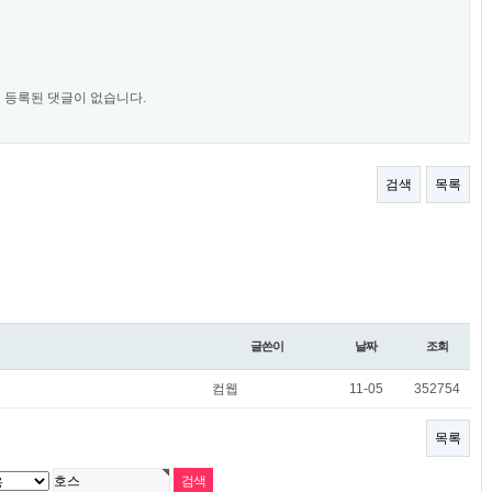
등록된 댓글이 없습니다.
검색
목록
글쓴이
날짜
조회
컴웹
11-05
352754
목록