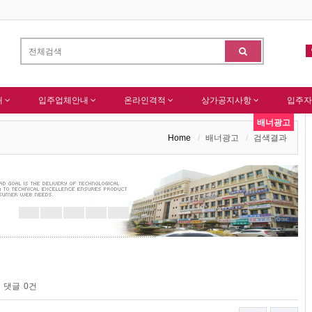
이버 등록완료
한국종합산업(주) 회원님 가입을 축하드립니다 !
-
알림
-
내
입주업체안내
온라인격적
상가공지사항
입주자
배너광고
Home
배너광고
검색결과
댓글
0건