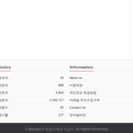
istics
Information
속자 :
18
About us
문자 :
698
이용약관
문자 :
4,962
개인정보 취급방침
문자 :
2,349,717
이메일 무단수집거부
원수 :
45
Contact Us
시물 :
217
모바일버전
Copyright © 창원기계공구상가. All Rights Reserved.