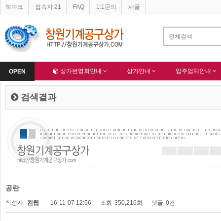
북마크
접속자 21
FAQ
1:1문의
새글
네이버 등록완료
한국종합산업(주) 회원님 가입을 축하드립니다 !
-
알림
-
Home
상가번영회안내
상가안내
입주업체안내
OPEN
검색결과
공란
작성자
컴웹
16-11-07 12:56
조회
350,216회
댓글
0건