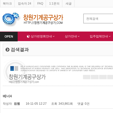
북마크
접속자 24
FAQ
1:1문의
새글
네이버 등록완료
한국종합산업(주) 회원님 가입을 축하드립니다 !
-
알림
-
Home
상가번영회안내
상가안내
입주업체안내
OPEN
검색결과
베너4
작성자
컴웹
16-11-05 12:27
조회
343,861회
댓글
0건