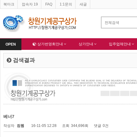
북마크
접속자 19
FAQ
1:1문의
새글
네이버 등록완료
한국종합산업(주) 회원님 가입을 축하드립니다 !
-
알림
-
Home
상가번영회안내
상가안내
입주업체안내
OPEN
검색결과
베너7
작성자
컴웹
16-11-05 12:28
조회
344,696회
댓글
0건