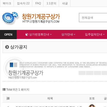
북마크
접속자 22
FAQ
1:1문의
새글
네이버 등록완료
한국종합산업(주) 회원님 가입을 축하드립니다 !
-
알림
-
Home
상가번영회안내
상가안내
입주업체안내
OPEN
상가공지
Total 8건
1 페이지
제목
포토
글