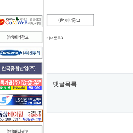
베너등록3
댓글목록