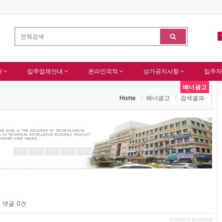
회원님 가입을 축하드립니다 !
(주)센추리 회원님 회원가입 감사드립니다.
-
알림
내
입주업체안내
온라인격적
상가공지사항
입주자
배너광고
Home
배너광고
검색결과
댓글
0건