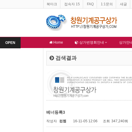
북마크
접속자 15
FAQ
1:1문의
새글
창원기계공구상가 홈페이지 네이버 등록완료
한국종합산업(주) 
-
알림
-
알림
Home
상가번영회안내
상가안
OPEN
검색결과
베너등록3
작성자
컴웹
16-11-05 12:06
조회
347,240회