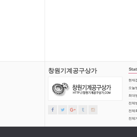
Stat
창원기계공구상가
현재접
오늘방
최대방
전체방
전체회
전체게