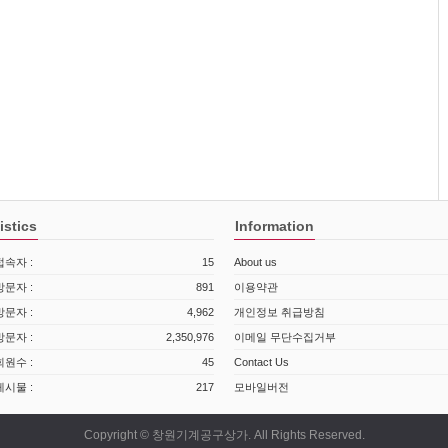
istics
Information
속자 :
15
About us
문자 :
891
이용약관
문자 :
4,962
개인정보 취급방침
문자 :
2,350,976
이메일 무단수집거부
원수 :
45
Contact Us
시물 :
217
모바일버전
Copyright © 창원기계공구상가. All Rights Reserved.