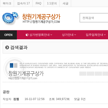
북마크
접속자 17
FAQ
1:1문의
새글
네이버 등록완료
한국종합산업(주) 회원님 가입을 축하드립니다 !
-
알림
-
Home
상가번영회안내
상가안내
입주업체안내
OPEN
검색결과
공란
작성자
컴웹
16-11-07 12:56
조회
349,972회
댓글
0건