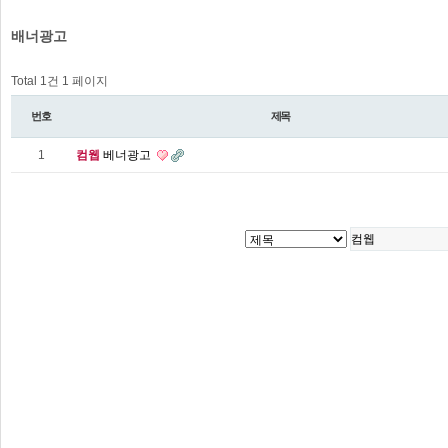
배너광고
Total 1건
1 페이지
번호
제목
1
컴웹
베너광고