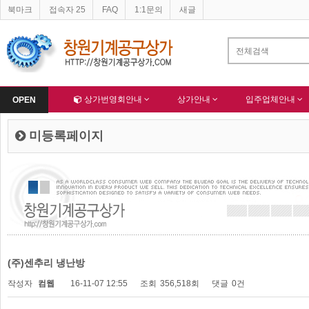
북마크
접속자 25
FAQ
1:1문의
새글
네이버 등록완료
한국종합산업(주) 회원님 가입을 축하드립니다 !
-
알림
-
Home
상가번영회안내
상가안내
입주업체안내
OPEN
미등록페이지
(주)센추리 냉난방
작성자
컴웹
16-11-07 12:55
조회
356,518회
댓글
0건