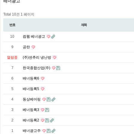
배너광고
Total 10건
1 페이지
번호
제목
10
컴웹 베너광고
9
공란
열람중
(주)센추리 냉난방
7
한국종합산업(주)
6
배너등록6
5
배너등록5
4
동상베어링
3
베너등록3
2
베너등록2
1
배너광고주