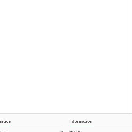
istics
Information
속자 :
25
About us