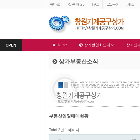
북마크
접속자 25
FAQ
1:1문의
새글
창원기계공구상가 홈페이지 네이버 등록완료
한국종합산업(주) 회
-
알림
-
알림
Home
상가번영회안내
상가안
OPEN
상가부동산소식
부동산임및매매현황
Total 2건
1 페이지