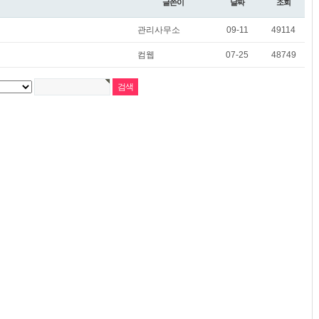
글쓴이
날짜
조회
관리사무소
09-11
49114
컴웹
07-25
48749