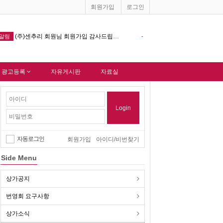
회원가입
로그인
창원기계공구상가 홈페이지 다음포털 싸이트 등록완료 !!!
-
알림
-
 광고등록
자유게시판
자료실
Login
자동로그인
회원가입
아이디/비번찾기
Side Menu
상가공지
번영회 요구사항
상가소식