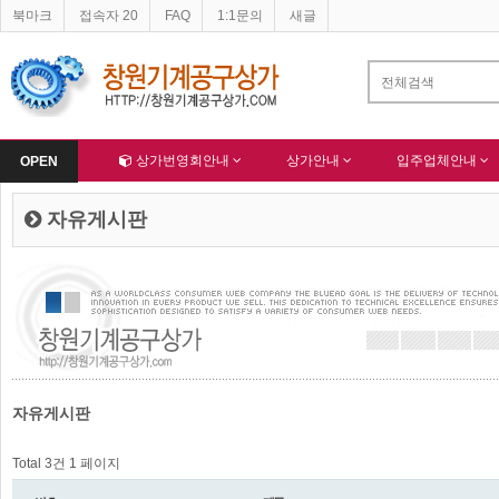
북마크
접속자 20
FAQ
1:1문의
새글
네이버 등록완료
한국종합산업(주) 회원님 가입을 축하드립니다 !
-
알림
-
Home
상가번영회안내
상가안내
입주업체안내
OPEN
자유게시판
자유게시판
Total 3건
1 페이지