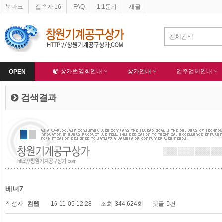
북마크
접속자 16
FAQ
1:1문의
새글
네이버 등록완료
한국종합산업(주) 회원님 가입을 축하드립니다 !
-
알림
-
Home
상가번영회안내
상가안내
입주업체안내
OPEN
검색결과
베너7
작성자
컴웹
16-11-05 12:28
조회
344,624회
댓글
0건