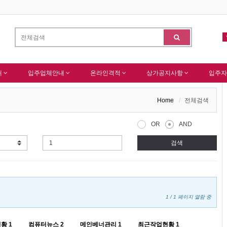
종합산업(주) 회원님 가입을 축하드립니다 !
-
(주)센추리 회원님 회원가입 감사드
알림
내
입주업체안내
온라인격적
상가공지사항
입주자
Home
전체검색
OR
AND
검색
1 / 1 페이지 열람 중
현황
1
컴퓨터뉴스
2
메인베너관리
1
최근작업현황
1