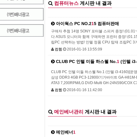
컴퓨터뉴스
게시판 내 결과
아이웍스 PC NO.2
1
5 컴퓨터판매
구매자 추첨 14명 SONY 포터블 스피커 증정! (01.
다 ASUS 모니터와 함께 구매하면 프린터 증정! (01.15~
립PC 선택하는 방법! 인텔 정품 CPU 탑재 조립PC 
컴웹
2016-01-16 13:55:09
CLUB PC 인텔 미들 하스웰 No.
1
(인텔 i3-
CLUB PC 인텔 미들 하스웰 No.1 (인텔 i3-4160
삼성 DDR3 4GB PC3-12800/기가바이트 GA-H81M-D2
ATA3 7,200RPM/LG DVD-Multi GH-24NS90/COX 
컴웹
2016-01-16 11:42:00
메인베너관리
게시판 내 결과
메인베너
1