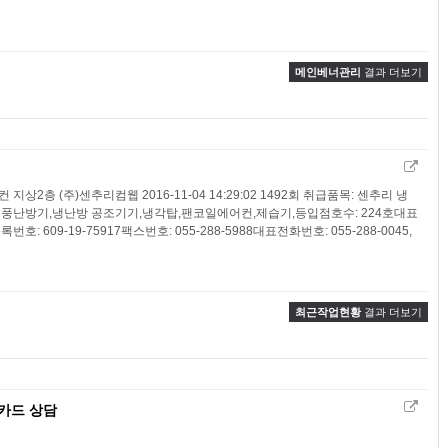
메인베너관리
결과 더보기
층 (주)센추리컴웹 2016-11-04 14:29:02 1492회 취급품목: 센추리 냉
풍난방기,냉난방 공조기기,냉각탑,팬코일에어컨,제습기,등입점호수: 224호대표
번호: 609-19-75917팩스번호: 055-288-5988대표전화번호: 055-288-0045,
최근작업현황
결과 더보기
 카드 상담