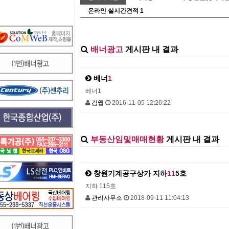
온라인 실시간견적
1
배너광고
게시판 내 결과
베너
1
베너1
컴웹
2016-11-05 12:26:22
부동산임및매매현황
게시판 내 결과
창원기계공구상가 지하
1
1
5호
지하 115호
관리사무소
2018-09-11 11:04:13