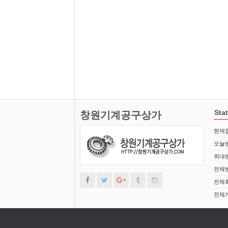
Stat
창원기계공구상가
현재접
오늘방
최대방
전체방
전체회
전체게