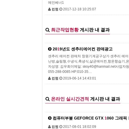
메인베너1
컴웹
2017-12-18 10:25:07
최근작업현황
게시판 내 결과
20
1
9년도 센추리에어컨 판매광고
센추리 에어컨 판매처 창원기계공구상가 센추리 에어컨 지상2
난방,슬림형,수냉식,축냉식,살균에어컨,항온항습기,온
자성명: 김우희이메일: sksy40@hanmail.net사업자등록
055-288-0085 HP:010-35…
컴웹
2019-06-14 14:43:01
온라인 실시간견적
게시판 내 결과
컴퓨터부붚 GEFORCE GTX
1
060 그래픽
컴웹
2017-08-01 18:02:09