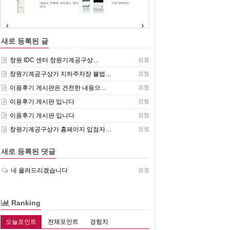
(주)센추리 취급품목
새로 등록된 글
창원 IDC 센터 창원기계공구상…
컴웹
창원기계공구상가 지하주차장 불법…
컴웹
이용후기 게시판은 건전한 내용으…
컴웹
이용후기 게시판 입니다
컴웹
이용후기 게시판 입니다
컴웹
창원기계공구상가 홈페이지 입점자…
컴웹
새로 등록된 댓글
네 올려드리겠습니다
컴웹
Ranking
오늘포인트
전체포인트
경험치