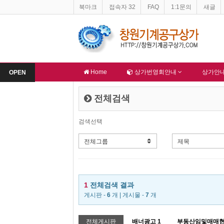
북마크
접속자 32
FAQ
1:1문의
새글
물 문제
-
창원기계공구상가 홈페이지 네이버 등록완료
-
한국
알림
알림
Home
상가번영회안내
상가안
OPEN
전체검색
검색선택
1
전체검색 결과
게시판 -
6
개 | 게시물 -
7
개
전체게시판
배너광고
1
부동산임및매매