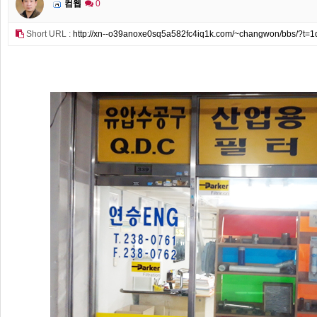
컴웹
0
Short URL :
http://xn--o39anoxe0sq5a582fc4iq1k.com/~changwon/bbs/?t=1