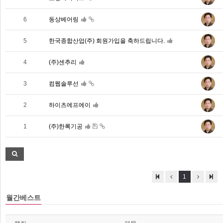
6
동상베어링
5
한국종합산업(주) 회원가입을 축하드립니다.
4
(주)센추리
3
컴웹솔루선
2
하이츠에프에이
1
(주)한록기공
1
월간베스트