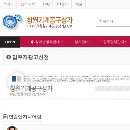
북마크
접속자 21
FAQ
1:1문의
새글
네이버 등록완료
한국종합산업(주) 회원님 가입을 축하드립니다 !
-
알림
-
Home
상가번영회안내
상가안내
입주업체안내
OPEN
입주자광고신청
연승엔지니어링