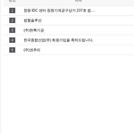
랭킹
제목
창원 IDC 센터 창원기계공구상가 237호 컴…
1
컴웹솔루선
2
(주)한록기공
3
한국종합산업(주) 회원가입을 축하드립니다.
4
(주)센추리
5