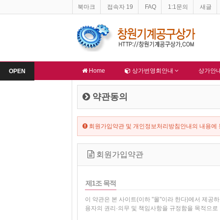
북마크
접속자 19
FAQ
1:1문의
새글
창원기계공구상가 지하주차장 불법적재물 문제
-
창원기계공구상가 홈페이지 
알림
알림
Home
상가번영회안내
상가안
OPEN
약관동의
회원가입약관 및 개인정보처리방침안내의 내용에 동
회원가입약관
제1조 목적
이 약관은 본 사이트(이하 "몰"이라 한다)에서 제공
용자의 권리·의무 및 책임사항을 규정함을 목적으로 