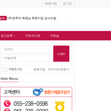
회원가입
로그인
(주)센추리 회원님 회원가입 감사드립니다.
-
창원기계공구상가 홈페이지 다음포털
알림
알림
 광고등록
자유게시판
자료실
Login
자동로그인
회원가입
아이디/비번찾기
Side Menu