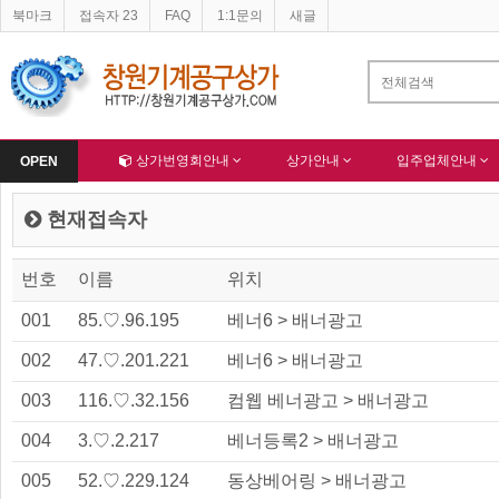
북마크
접속자 23
FAQ
1:1문의
새글
네이버 등록완료
-
한국종합산업(주) 회원님 가입을 축하드립니다 !
-
알림
Home
상가번영회안내
상가안내
입주업체안내
OPEN
현재접속자
번호
이름
위치
001
85.♡.96.195
베너6 > 배너광고
002
47.♡.201.221
베너6 > 배너광고
003
116.♡.32.156
컴웹 베너광고 > 배너광고
004
3.♡.2.217
베너등록2 > 배너광고
005
52.♡.229.124
동상베어링 > 배너광고