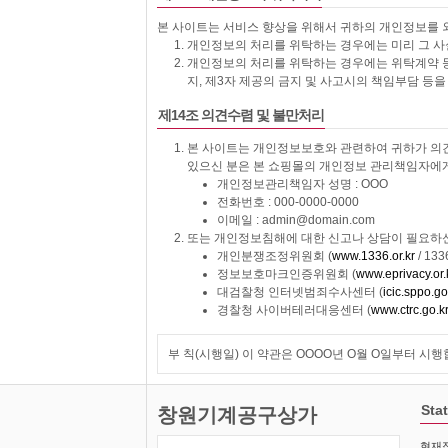
본 사이트는 서비스 향상을 위해서 귀하의 개인정보를 
개인정보의 처리를 위탁하는 경우에는 미리 그 
개인정보의 처리를 위탁하는 경우에는 위탁계약 
지, 제3자 제공의 금지 및 사고시의 책임부담 등
제14조 의견수렴 및 불만처리
본 사이트는 개인정보보호와 관련하여 귀하가 의견
있으신 분은 본 쇼핑몰의 개인정보 관리책임자에게
개인정보관리책임자 성명 : OOO
전화번호 : 000-0000-0000
이메일 : admin@domain.com
또는 개인정보침해에 대한 신고나 상담이 필요하신
개인분쟁조정위원회 (
www.1336.or.kr
/ 133
정보보호마크인증위원회 (
www.eprivacy.or.
대검찰청 인터넷범죄수사센터 (
icic.sppo.go
경찰청 사이버테러대응센터 (
www.ctrc.go.k
부 칙(시행일) 이 약관은 OOOO년 O월 O일부터 시행
Stat
창원기계공구상가
현재접