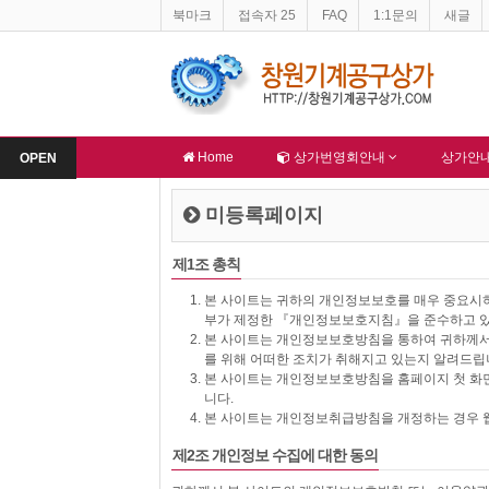
북마크
접속자 25
FAQ
1:1문의
새글
-
창원기계공구상가 홈페이지 네이버 등록완료
-
한국종합산업(주) 회원님
알림
알림
Home
상가번영회안내
상가안
OPEN
미등록페이지
제1조 총칙
본 사이트는 귀하의 개인정보보호를 매우 중요
부가 제정한 『개인정보보호지침』을 준수하고 
본 사이트는 개인정보보호방침을 통하여 귀하께서
를 위해 어떠한 조치가 취해지고 있는지 알려드립
본 사이트는 개인정보보호방침을 홈페이지 첫 화면
니다.
본 사이트는 개인정보취급방침을 개정하는 경우 웹
제2조 개인정보 수집에 대한 동의