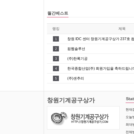
월간베스트
랭킹
제목
창원 IDC 센터 창원기계공구상가 237호 
1
컴웹솔루선
2
(주)한록기공
3
한국종합산업(주) 회원가입을 축하드립니다
4
(주)센추리
5
Stat
창원기계공구상가
현재접
오늘방
최대방
전체방