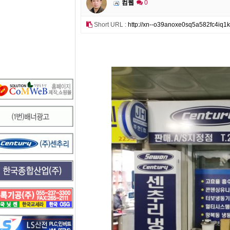
컴웹
0
Short URL :
http://xn--o39anoxe0sq5a582fc4iq1