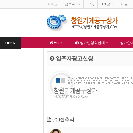
북마크
접속자 17
FAQ
1:1문의
새글
창원기계공구상가 홈페이지 네이버 등록완료
한국종합산업(주)
-
알림
-
알림
Home
상가번영회안내
상가안
OPEN
입주자광고신청
(주)센추리