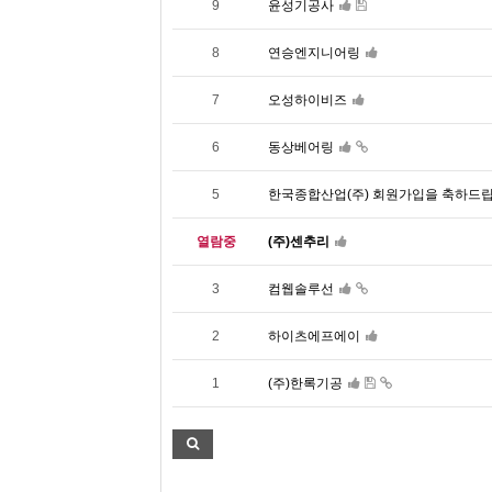
9
윤성기공사
8
연승엔지니어링
7
오성하이비즈
6
동상베어링
5
한국종합산업(주) 회원가입을 축하드립
열람중
(주)센추리
3
컴웹솔루선
2
하이츠에프에이
1
(주)한록기공