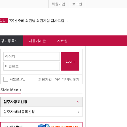
회원가입
로그인
창원기계공구상가 홈페이지 다음포털 싸이트 등록완료 !!!
-
알림
-
 광고등록
자유게시판
자료실
Login
자동로그인
회원가입
아이디/비번찾기
Side Menu
입주자광고신청
입주자 베너등록신청