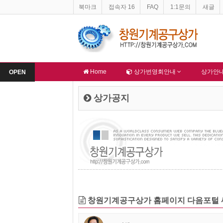
북마크
접속자 16
FAQ
1:1문의
새글
창원기계공구상가 홈페이지 네이버 등록완료
한국종합산업(주
-
알림
-
알림
Home
상가번영회안내
상가안
OPEN
상가공지
창원기계공구상가 홈페이지 다음포털 싸이