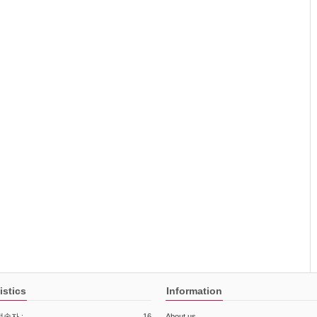
istics
Information
속자 :
16
About us