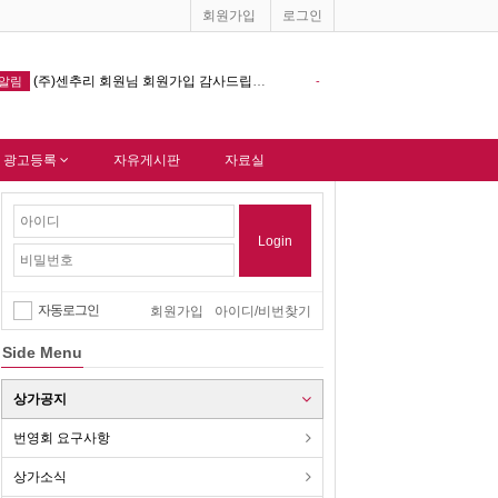
회원가입
로그인
창원기계공구상가 홈페이지 다음포털 싸이트 등록완료 !!!
-
알림
-
 광고등록
자유게시판
자료실
Login
자동로그인
회원가입
아이디/비번찾기
Side Menu
상가공지
번영회 요구사항
상가소식