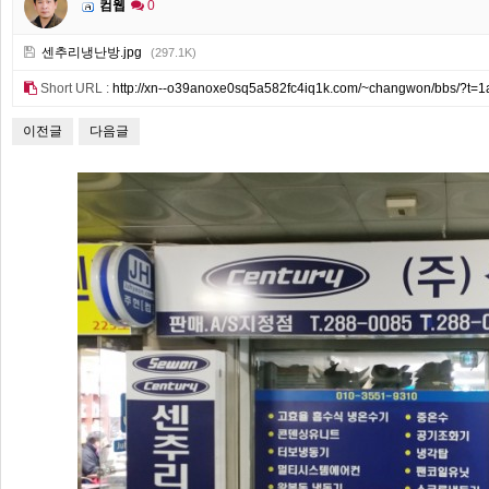
컴웹
0
센추리냉난방.jpg
(297.1K)
Short URL :
http://xn--o39anoxe0sq5a582fc4iq1k.com/~changwon/bbs/?t=1
이전글
다음글