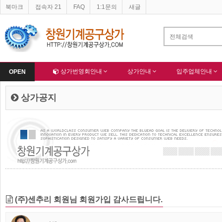
북마크
접속자 21
FAQ
1:1문의
새글
네이버 등록완료
한국종합산업(주) 회원님 가입을 축하드립니다 !
-
알림
-
Home
상가번영회안내
상가안내
입주업체안내
OPEN
상가공지
(주)센추리 회원님 회원가입 감사드립니다.