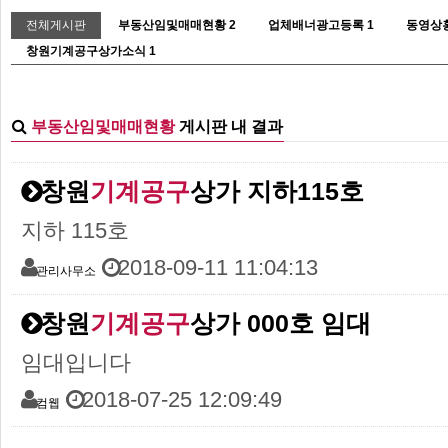
전체게시판
부동산임및매매현황
2
업체배너광고등록
1
동영상
창원기계공구상가소식
1
부동산임및매매현황
게시판 내 결과
창원
기계공구
상가 지하115호
지하 115호
2018-09-11 11:04:13
관리사무소
창원
기계공구
상가 000호 임대
임대입니다
2018-07-25 12:09:49
컴웹