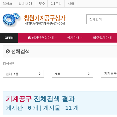
북마크
접속자 23
FAQ
1:1문의
새글
네이버 등록완료
-
한국종합산업(주) 회원님 가입을 축하드립니다 !
-
알림
Home
상가번영회안내
상가안내
입주업체안내
OPEN
전체검색
검색선택
기계공구
전체검색 결과
게시판 -
6
개 | 게시물 -
11
개