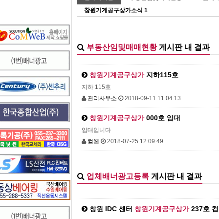
창원기계공구상가소식
1
부동산임및매매현황
게시판 내 결과
창원기계공구상가
지하115호
지하 115호
관리사무소
2018-09-11 11:04:13
창원기계공구상가
000호 임대
임대입니다
컴웹
2018-07-25 12:09:49
업체배너광고등록
게시판 내 결과
창원 IDC 센터
창원기계공구상가
237호 