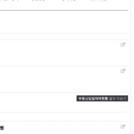
부동산임및매매현황
결과 더보기
컴웹