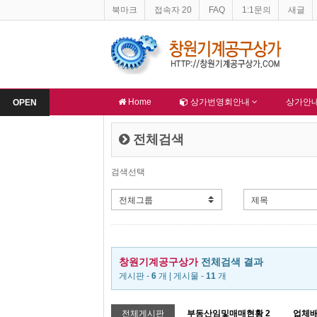
북마크
접속자 20
FAQ
1:1문의
새글
-
창원기계공구상가 홈페이지 네이버 등록완료
-
한국종합산업(주) 회원
알림
알림
Home
상가번영회안내
상가안
OPEN
전체검색
검색선택
창원기계공구상가
전체검색 결과
게시판 -
6
개 | 게시물 -
11
개
전체게시판
부동산임및매매현황
2
업체