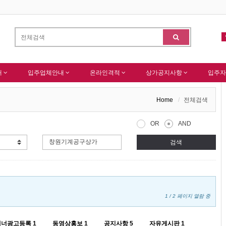
님 가입을 축하드립니다 !
-
(주)센추리 회원님 회원가입 감사드립니다.
알림
내
입주업체안내
온라인격적
상가공지사항
입주자
Home
전체검색
OR
AND
검색
1 / 2 페이지 열람 중
배너광고등록
1
동영상홍보
1
공지사항
5
자유게시판
1