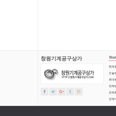
Stat
창원기계공구상가
현재접
오늘방
최대방
전체방
전체회
전체게