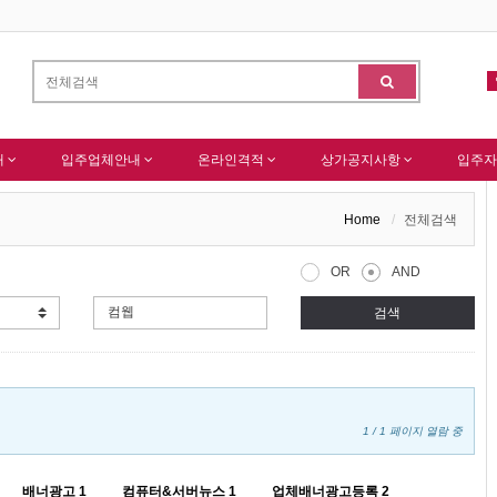
가입을 축하드립니다 !
-
(주)센추리 회원님 회원가입 감사드립니다.
알림
내
입주업체안내
온라인격적
상가공지사항
입주자
Home
전체검색
OR
AND
검색
1 / 1 페이지 열람 중
배너광고
1
컴퓨터&서버뉴스
1
업체배너광고등록
2