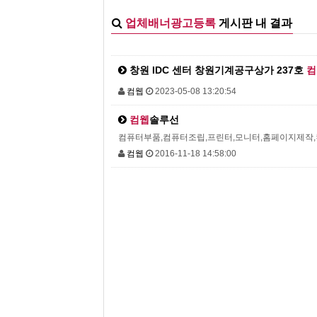
업체배너광고등록
게시판 내 결과
창원 IDC 센터 창원기계공구상가 237호
컴
컴웹
2023-05-08 13:20:54
컴웹
솔루선
컴퓨터부품,컴퓨터조립,프린터,모니터,홈페이지제작
컴웹
2016-11-18 14:58:00