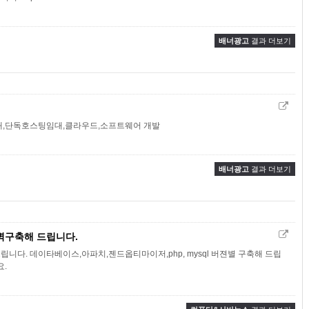
배너광고
결과 더보기
대,단독호스팅임대,클라우드,소프트웨어 개발
배너광고
결과 더보기
벽구축해 드립니다.
니다. 데이타베이스,아파치,젠드옵티마이저,php, mysql 버젼별 구축해 드립
요.