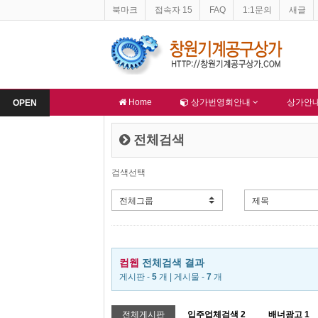
북마크
접속자 15
FAQ
1:1문의
새글
창원기계공구상가 홈페이지 네이버 등록완료
-
한국종합산업(주) 회원님 
알림
알림
Home
상가번영회안내
상가안
OPEN
전체검색
검색선택
컴웹
전체검색 결과
게시판 -
5
개 | 게시물 -
7
개
전체게시판
입주업체검색
2
배너광고
1