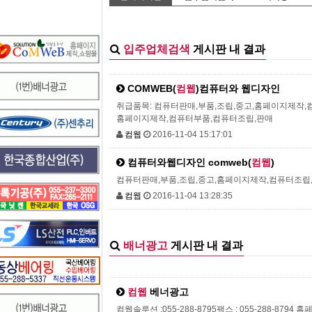
입주업체검색
게시판 내 결과
COMWEB(
컴웹
)컴퓨터와 웹디자인
취급품목: 컴퓨터판매,부품,조립,중고,홈페이지제작,컴
홈페이지제작,컴퓨터부품,컴퓨터조립,판매
컴웹
2016-11-04 15:17:01
컴퓨터와웹디자인 comweb(
컴웹
)
컴퓨터판매,부품,조립,중고,홈페이지제작,컴퓨터조립,컴
컴웹
2016-11-04 13:28:35
배너광고
게시판 내 결과
컴웹
베너광고
컴웹솔루션 :055-288-8795팩스 : 055-288-8794 홈페이지