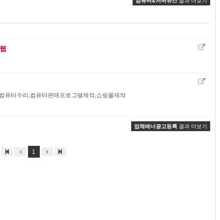
컴퓨터&서버뉴스
결과 더보기
웹
,컴퓨터수리,컴퓨터판매프로그램제작,쇼핑몰제작
업체배너광고등록
결과 더보기
1