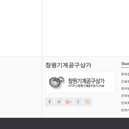
Stat
창원기계공구상가
현재접
오늘방
최대방
전체방
전체회
전체게